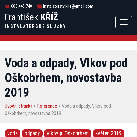
603 445 740
instalaterstvikriz@gmail.com
František
KŘÍŽ
INSTALATÉRSKÉ SLUŽBY
Voda a odpady, Vlkov pod
Oškobrhem, novostavba
2019
Úvodní stránka
>
Reference
> Voda a odpady, Vlkov pod
Oškobrhem, novostavba 2019
voda
odpady
Vlkov p. Oškobrhem
květen 2019