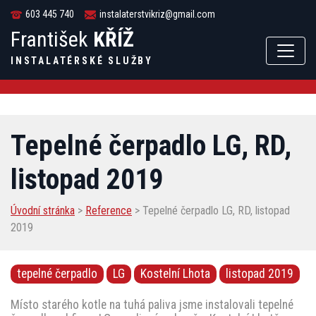
603 445 740
instalaterstvikriz@gmail.com
František
KŘÍŽ
INSTALATÉRSKÉ SLUŽBY
Tepelné čerpadlo LG, RD,
listopad 2019
Úvodní stránka
>
Reference
> Tepelné čerpadlo LG, RD, listopad
2019
tepelné čerpadlo
LG
Kostelní Lhota
listopad 2019
Místo starého kotle na tuhá paliva jsme instalovali tepelné